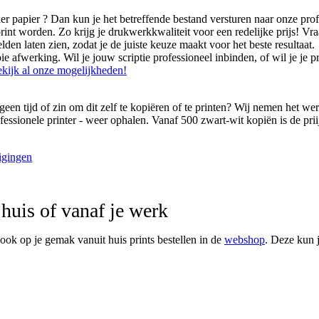
ker papier ? Dan kun je het betreffende bestand versturen naar onze prof
print worden. Zo krijg je drukwerkkwaliteit voor een redelijke prijs! V
den laten zien, zodat je de juiste keuze maakt voor het beste resultaat.
 afwerking. Wil je jouw scriptie professioneel inbinden, of wil je je p
kijk al onze mogelijkheden!
geen tijd of zin om dit zelf te kopiëren of te printen? Wij nemen het w
essionele printer - weer ophalen. Vanaf 500 zwart-wit kopiën is de priij
igingen
huis of vanaf je werk
ook op je gemak vanuit huis prints bestellen in de
webshop
. Deze kun 