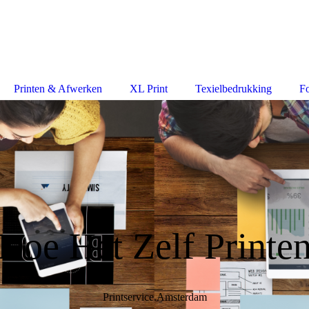
Printen & Afwerken
XL Print
Texielbedrukking
F
Doe Het Zelf Printe
___
Printservice.Amsterdam